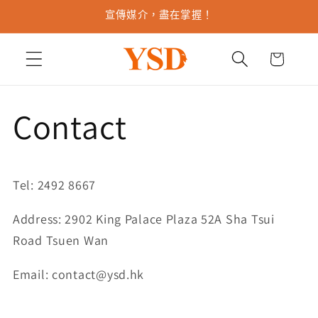
跳至內
宣傳媒介，盡在掌握！
容
購
物
車
Contact
Tel: 2492 8667
Address: 2902 King Palace Plaza 52A Sha Tsui
Road Tsuen Wan
Email: contact@ysd.hk