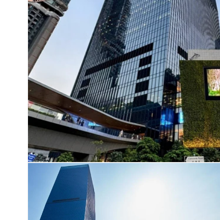
在
互
動
視
窗
中