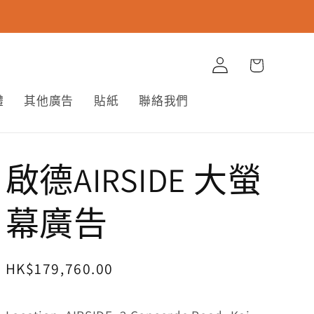
購
登
物
入
車
體
其他廣告
貼紙
聯絡我們
啟德AIRSIDE 大螢
幕廣告
定
HK$179,760.00
價