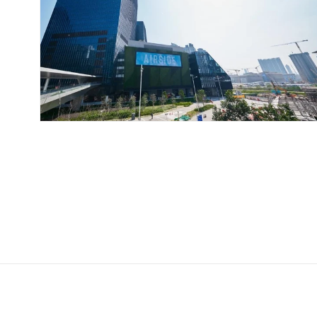
開
啟
多
媒
體
檔
案
1
在
互
動
視
窗
中
開
啟
多
媒
體
檔
案
2