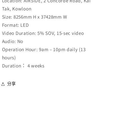
Location: AIRSIDE, 2 Concorde Road, Kai
Tak, Kowloon
Size: 8256mm H x 37428mm W
Format: LED
Video Duration: 5% SOV, 15-sec video
Audio: No
Operation Hour: 9am – 10pm daily (13
hours)
Duration： 4 weeks
分享