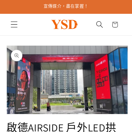
跳至內
宣傳媒介，盡在掌握！
容
購
物
車
略過產
品資訊
在
互
啟德AIRSIDE 戶外LED拱
動