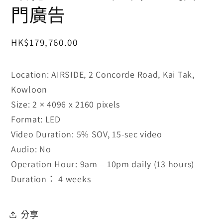
視
門廣告
窗
中
開
定
HK$179,760.00
啟
多
價
媒
體
Location: AIRSIDE, 2 Concorde Road, Kai Tak,
檔
Kowloon
案
1
Size: 2 × 4096 x 2160 pixels
Format: LED
Video Duration: 5% SOV, 15-sec video
Audio: No
Operation Hour: 9am – 10pm daily (13 hours)
Duration： 4 weeks
分享