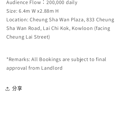
Audience Flow：200,000 daily
Size: 6.4m W x2.88m H
Location: Cheung Sha Wan Plaza, 833 Cheung
Sha Wan Road, Lai Chi Kok, Kowloon (facing
Cheung Lai Street)
*Remarks: All Bookings are subject to final
approval from Landlord
分享