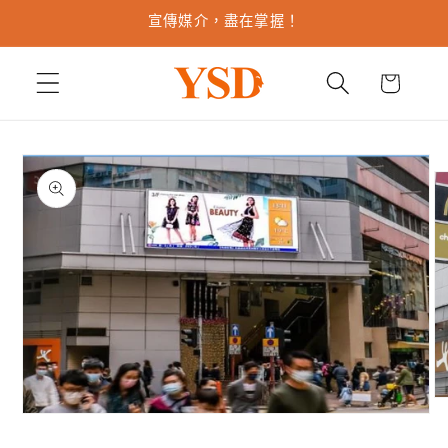
跳至內
宣傳媒介，盡在掌握！
容
購
物
車
略過產
品資訊
在
在
互
互
動