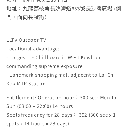
地址：九龍荔枝角長沙灣道833號長沙灣廣場
(
側
門，面向長禮街）
LLTV Outdoor TV
Locational advantage:
- Largest LED billboard in West Kowloon
commanding supreme exposure
- Landmark shopping mall adjacent to Lai Chi
Kok MTR Station
Entitlement/ Operation hour：300 sec; Mon to
Sun (08:00 – 22:00) 14 hours
Spots frequency for 28 days： 392
(300 sec x 1
spots x 14 hours x 28 days)