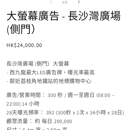
/
1
/
2
動
視
視
窗
大螢幕廣告 - 長沙灣廣場
窗
中
中
開
(側門）
開
啟
啟
多
多
媒
媒
體
定
HK$24,000.00
體
檔
價
檔
案
2
案
長沙灣廣場 (側門）大螢幕
1
- 西九龍最大LED廣告牌，曝光率最高
- 鄰近荔枝角地鐵站的地標購物中心
廣告/營業時間： 300 秒 / 週一至週日 (08:00 –
22:00) 14 小時
28天曝光
頻率：
392
(300
秒 x 1次 x 14小時 x 28日)
觀眾流量： 約 每日 200,000
尺寸：
6.4m 寬 x 2.88m 高