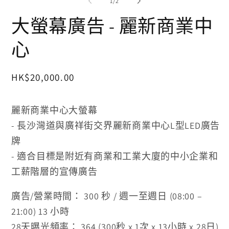
/
1
/
2
窗
動
中
視
大螢幕廣告 - 麗新商業中
開
窗
啟
中
心
多
開
媒
啟
體
多
檔
媒
定
HK$20,000.00
案
體
價
2
檔
案
麗新商業中心大螢幕
1
- 長沙灣道與廣祥街交界麗新商業中心L型LED廣告
牌
-
適合目標是附近有商業和工業大廈的中小企業和
工薪階層
的宣傳廣告
廣告/營業時間： 300 秒 / 週一至週日 (08:00 –
21:00) 13 小時
28天曝光
頻率： 364
(300秒 x 1次 x 13小時 x 28日)