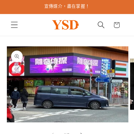
跳至內
宣傳媒介，盡在掌握！
容
購
物
車
略過產
品資訊
在
互
動
在
視
互