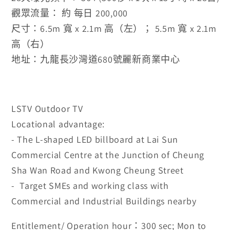
觀眾流量： 約 每日 200,000
尺寸：
6.5m 寬 x 2.1m 高（左）； 5.5m 寬 x 2.1m
高（右）
地址：九龍長沙灣道680號麗新商業中心
LSTV Outdoor TV
Locational advantage:
- The L-shaped LED billboard at Lai Sun
Commercial Centre at the Junction of Cheung
Sha Wan Road and Kwong Cheung Street
- Target SMEs and working class with
Commercial and Industrial Buildings nearby
Entitlement/ Operation hour：300 sec; Mon to