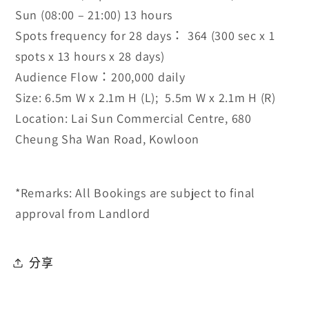
Sun (08:00 – 21:00) 13 hours
Spots frequency for 28 days： 364
(300 sec x 1
spots x 13 hours x 28 days)
Audience Flow：200,000 daily
Size: 6.5m W x 2.1m H (L);
5.5m W x 2.1m H (R)
Location: Lai Sun Commercial Centre, 680
Cheung Sha Wan Road, Kowloon
*Remarks: All Bookings are subject to final
approval from Landlord
分享