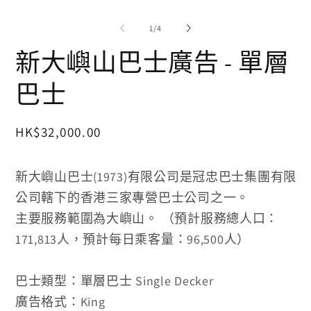
窗
窗
中
中
/
1
/
4
開
開
啟
新大嶼山巴士廣告 - 單層
啟
多
多
媒
媒
巴士
體
體
檔
檔
案
案
1
定
HK$32,000.00
2
價
新大嶼山巴士(1973)有限公司是冠忠巴士集團有限
公司轄下的香港三家專營巴士公司之一。
主要服務範圍為大嶼山。 （預計服務總人口：
171,813人，
預計每日乘客量：96,500人）
巴士類型：單層巴士 Single Decker
廣告格式：King