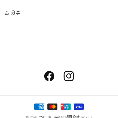
分享
Facebook
Instagram
付
款
© 2026,
YSD HK Limited
網頁設計
by YSD