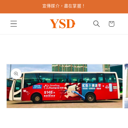
跳至內
宣傳媒介，盡在掌握！
容
購
物
車
略過產
品資訊
在
在
互
互
動
動
視
視