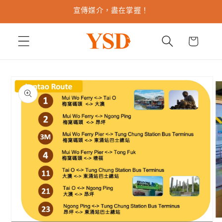
跳至內
宣傳媒介，盡在掌握！
容
購
物
車
略過產
品資訊