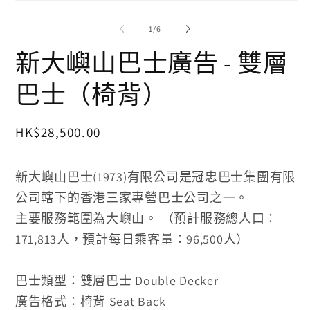
在
在
互
互
動
/
1
/
6
動
視
視
新大嶼山巴士廣告 - 雙層
窗
窗
中
中
開
巴士（椅背）
開
啟
啟
多
多
媒
媒
定
HK$28,500.00
體
體
檔
價
檔
案
案
2
新大嶼山巴士(1973)有限公司是冠忠巴士集團有限
1
公司轄下的香港三家專營巴士公司之一。
主要服務範圍為大嶼山。 （預計服務總人口：
171,813人，
預計每日乘客量：96,500人）
巴士類型：雙層巴士 Double Decker
廣告格式：椅背
Seat Back