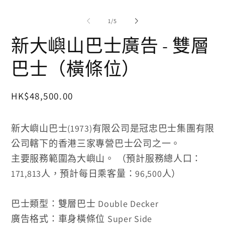
互
互
動
動
/
1
/
5
視
視
窗
窗
新大嶼山巴士廣告 - 雙層
中
中
開
開
巴士（橫條位）
啟
啟
多
多
媒
媒
體
體
定
HK$48,500.00
檔
檔
價
案
案
2
1
新大嶼山巴士(1973)有限公司是冠忠巴士集團有限
公司轄下的香港三家專營巴士公司之一。
主要服務範圍為大嶼山。 （預計服務總人口：
171,813人，
預計每日乘客量：96,500人）
巴士類型：雙層巴士 Double Decker
廣告格式：車身橫條位 Super Side