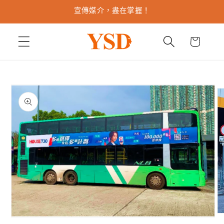
跳至內
宣傳媒介，盡在掌握！
容
購
物
車
略過產
品資訊
在
在