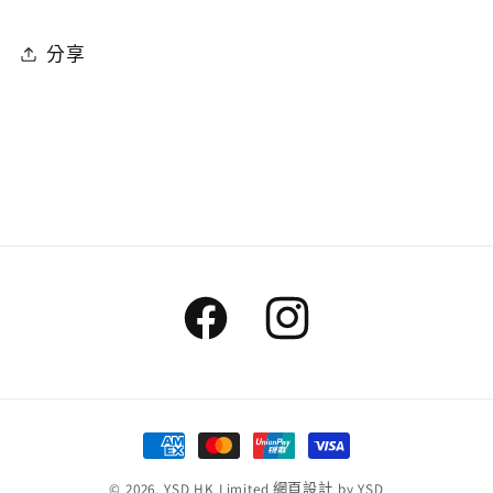
分享
Facebook
Instagram
付
款
© 2026,
YSD HK Limited
網頁設計
by YSD