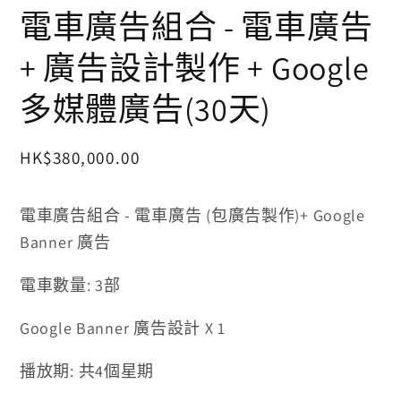
互
電車廣告組合 - 電車廣告
動
視
+ 廣告設計製作 + Google
窗
中
多媒體廣告(30天)
開
啟
多
媒
定
HK$380,000.00
體
價
檔
案
電車廣告組合 - 電車廣告 (包廣告製作)+ Google
1
Banner 廣告
電車數量: 3部
Google Banner 廣告設計 X 1
播放期: 共4個星期