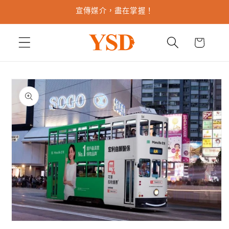
跳至內
宣傳媒介，盡在掌握！
容
購
物
車
略過產
品資訊
在