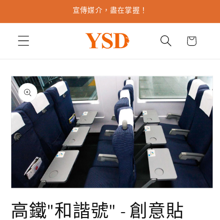
跳至內
宣傳媒介，盡在掌握！
容
購
物
車
略過產
品資訊
在
互
高鐵"和諧號" - 創意貼
動