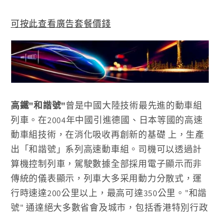
視
窗
中
可按此查看廣告套餐價錢
開
啟
多
媒
體
檔
案
1
高鐵"和諧號"
曾是中國大陸技術最先進的動車組
列車。在2004年中國引進德國、日本等國的高速
動車組技術，在消化吸收再創新的基礎 上，生產
出「和諧號」系列高速動車組。司機可以透過計
算機控制列車，駕駛數據全部採用電子顯示而非
傳統的儀表顯示，列車大多采用動力分散式，運
行時速達200公里以上，最高可達350公里。"和諧
號" 通達絕大多數省會及城市，包括香港特別行政