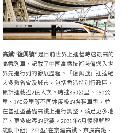
高鐵"復興號"
是目前世界上運營時速最高的
高鐵列車，記載了中國高鐵技術裝備邁入世
界先進行列的發展歷程。「復興號」通達絕
大多數省會及城市，包括香港特別行政區，
累計運
載
逾2億人次。時速350公里、250公
里、160公里等不同速度級的各種車型，並
在普通型基礎
高鐵
上進行調整，滿足更多地
區、更多旅客的需要。2021年6月復興號智
能動車組( -Z車型)在京滬高鐵、京廣高鐵、