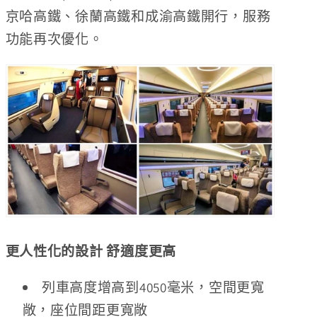
京哈高鐵、徐蘭高鐵和成渝高鐵開行，服務
功能再次優化。
更人性化的設計 舒適度更高
列車高度增高到4050毫米，空間更寬
敞，座位間距更寬敞