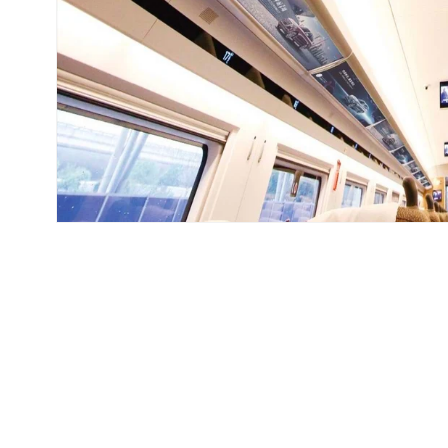
在
互
動
視
窗
中
開
啟
多
媒
體
檔