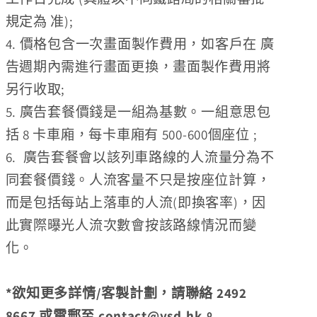
規定為 准);
4. 價格包含一次畫面製作費用，如客戶在
廣
告週
期內需進行畫面更換，畫面製作費用將
另行收取;
5. 廣告套餐價錢是一組為基數。一組意思包
括 8 卡車廂，每卡車廂有 500-600個座位
;
6.
廣告
套餐會以
該列車路線的人流量分為不
同
套餐
價錢。
人流客量不只是按座位計算，
而是包括每站上落車的人流(即換客率)，因
此實際曝光人流次數會按該路線情況而變
化。
*欲知更多詳情/客製計劃，請聯絡 2492
8667 或電郵至 contact@ysd.hk。