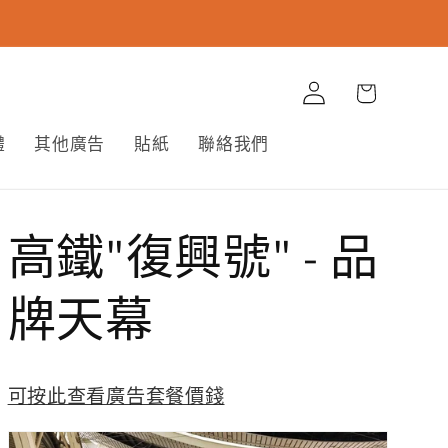
購
登
物
入
車
體
其他廣告
貼紙
聯絡我們
高鐵"復興號" - 品
牌天幕
可按此查看廣告套餐價錢