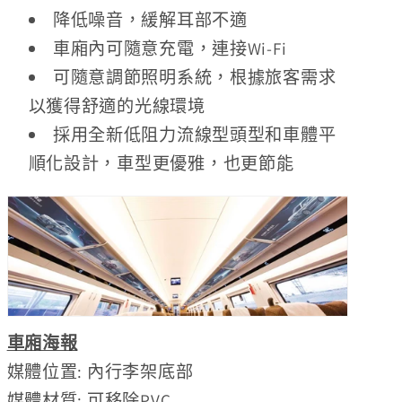
降低噪音，緩解耳部不適
車廂內可隨意充電，連接Wi-Fi
可隨意調節照明系統，根據旅客需求
以獲得舒適的光線環境
採用全新低阻力流線型頭型和車體平
順化設計，車型更優雅，也更節能
車廂海報
媒體位置: 內行李架底部
媒體材質: 可移除PVC