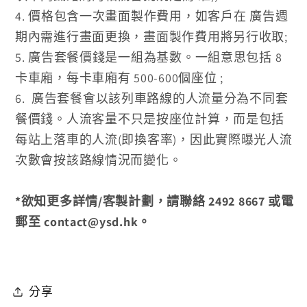
4. 價格包含一次畫面製作費用，如客戶在
廣告週
期內需進行畫面更換，畫面製作費用將另行收取;
5. 廣告套餐價錢是一組為基數。一組意思包括 8
卡車廂，每卡車廂有 500-600個座位
;
6.
廣告
套餐會以
該列車路線的人流量分為不同
套
餐
價錢。
人流客量不只是按座位計算，而是包括
每站上落車的人流(即換客率)，因此實際曝光人流
次數會按該路線情況而變化。
*欲知更多詳情/客製計劃，請聯絡 2492 8667 或電
郵至 contact@ysd.hk。
分享