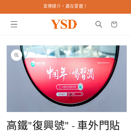
跳至內
宣傳媒介，盡在掌握！
容
購
物
車
略過產
品資訊
在
互
高鐵"復興號" - 車外門貼
動