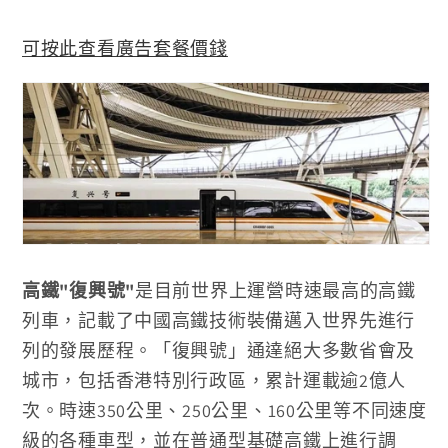
視
窗
中
可按此查看廣告套餐價錢
開
啟
多
媒
體
檔
案
1
高鐵"復興號"
是目前世界上運營時速最高的高鐵
列車，記載了中國高鐵技術裝備邁入世界先進行
列的發展歷程。「復興號」通達絕大多數省會及
城市，包括香港特別行政區，累計運
載
逾2億人
次。時速350公里、250公里、160公里等不同速度
級的各種車型，並在普通型基礎
高鐵
上進行調