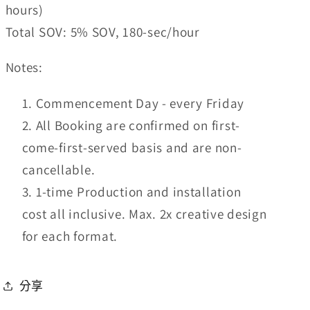
hours)
Total SOV: 5% SOV, 180-sec/hour
Notes:
Commencement Day - every Friday
All Booking are confirmed on first-
come-first-served basis and are non-
cancellable.
1-time Production and installation
cost all inclusive. Max. 2x creative design
for each format.
分享