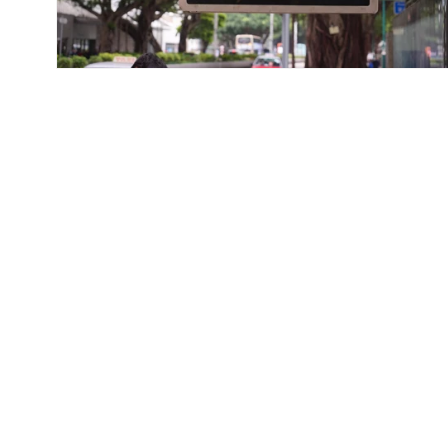
體
檔
案
1
在
互
動
視
窗
中
開
啟
多
媒
體
檔
案
2