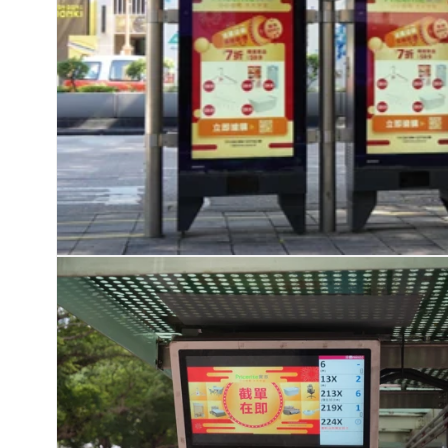
在
互
動
視
窗
中
開
啟
多
媒