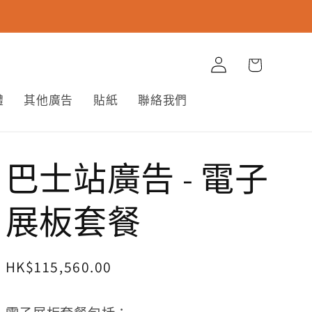
購
登
物
入
車
體
其他廣告
貼紙
聯絡我們
巴士站廣告 - 電子
展板套餐
定
HK$115,560.00
價