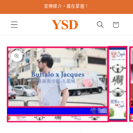
跳至內
宣傳媒介，盡在掌握！
容
購
物
車
略過產
品資訊
在
在
互
互