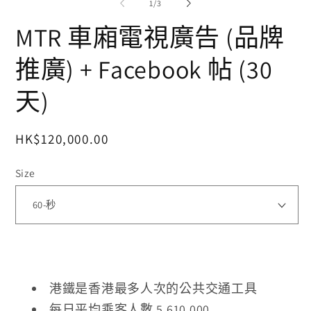
/
1
/
3
動
動
視
視
MTR 車廂電視廣告 (品牌
窗
窗
中
中
推廣) + Facebook 帖 (30
開
開
啟
啟
多
多
天)
媒
媒
體
體
檔
檔
定
HK$120,000.00
案
案
2
1
價
Size
港鐵是香港最多人次的公共交通工具
每日平均乘客人數 5,610,000