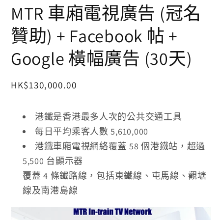
中
視
MTR 車廂電視廣告 (冠名
開
窗
啟
中
贊助) + Facebook 帖 +
多
開
媒
啟
體
多
Google 橫幅廣告 (30天)
檔
媒
案
體
1
檔
定
HK$130,000.00
案
2
價
港鐵是香港最多人次的公共交通工具
每日平均乘客人數 5,610,000
港鐵車廂電視網絡覆蓋 58 個港鐵站，超過
5,500 台顯示器
覆蓋 4 條鐵路線，包括東鐵線、屯馬線、觀塘
線及南港島線