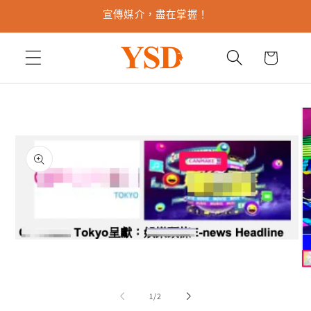
跳至內
宣傳媒介，盡在掌握！
容
購
物
車
略過產
品資訊
在
互
動
在
視
互
/
1
/
2
窗
動